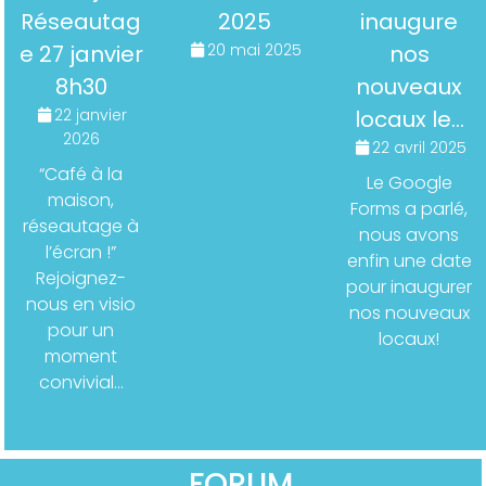
Réseautag
2025
inaugure
e 27 janvier
20 mai 2025
nos
8h30
nouveaux
22 janvier
locaux le…
2026
22 avril 2025
“Café à la
Le Google
maison,
Forms a parlé,
réseautage à
nous avons
l’écran !”
enfin une date
Rejoignez-
pour inaugurer
nous en visio
nos nouveaux
pour un
locaux!
moment
convivial…
FORUM