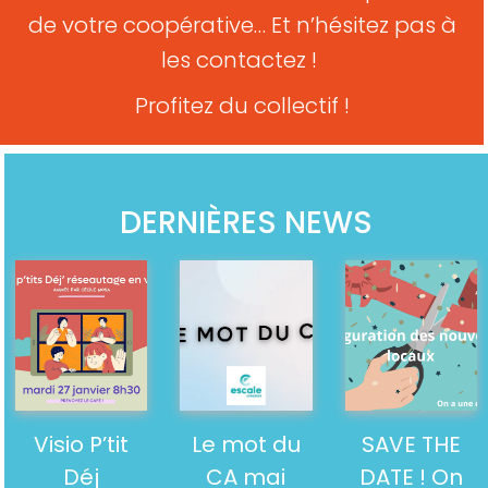
de votre coopérative… Et n’hésitez pas à
les contactez !
Profitez du collectif !
DERNIÈRES NEWS
Visio P’tit
Le mot du
SAVE THE
Déj
CA mai
DATE ! On