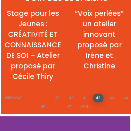
Stage pour les
“Voix perlées”
Jeunes :
un atelier
CRÉATIVITÉ ET
innovant
CONNAISSANCE
proposé par
DE SOI – Atelier
Irène et
proposé par
Christine
Cécile Thiry
PREVIOUS
1
…
39
40
41
42
43
44
45
…
47
NEXT