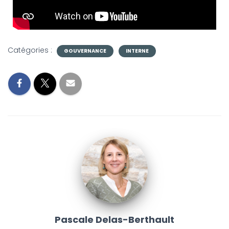
G
A
T
I
O
Catégories :
N
GOUVERNANCE
INTERNE
Pascale Delas-Berthault