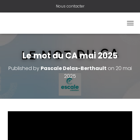
Nous contacter
O
U
V
R
I
Le mot du CA mai 2025
R
/
Published by
Pascale Delas-Berthault
on
20 mai
F
2025
E
R
M
E
R
L
A
N
A
V
I