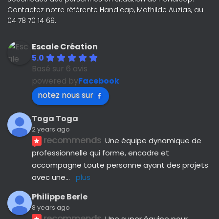
Contactez notre référente Handicap, Mathilde Auzias, au
04 78 70 14 69.
Escale Création
5.0
Basé sur 6 avis
powered by
Facebook
notez nous sur
Toga Toga
2 years ago
recommends
Une équipe dynamique de 
professionnelle qui forme, encadre et 
accompagne toute personne ayant des projets 
avec une
... 
plus
Philippe Berle
8 years ago
recommends
Une super équipe pour 