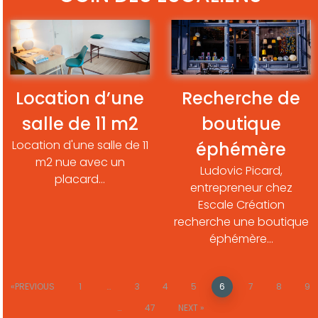
Location d’une
Recherche de
salle de 11 m2
boutique
Location d'une salle de 11
éphémère
m2 nue avec un
Ludovic Picard,
placard…
entrepreneur chez
Escale Création
recherche une boutique
éphémère…
PREVIOUS
1
…
3
4
5
6
7
8
9
…
47
NEXT