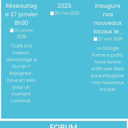
Réseautag
2025
inaugure
e 27 janvier
20 mai 2025
nos
8h30
nouveaux
22 janvier
locaux le…
2026
22 avril 2025
“Café à la
Le Google
maison,
Forms a parlé,
réseautage à
nous avons
l’écran !”
enfin une date
Rejoignez-
pour inaugurer
nous en visio
nos nouveaux
pour un
locaux!
moment
convivial…
FORUM