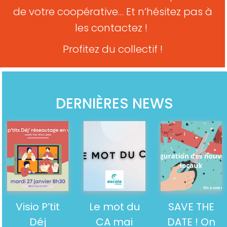
de votre coopérative… Et n’hésitez pas à
les contactez !
Profitez du collectif !
DERNIÈRES NEWS
Visio P’tit
Le mot du
SAVE THE
Déj
CA mai
DATE ! On