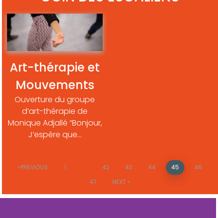
Art-thérapie et
Mouvements
Ouverture du groupe
d’art-thérapie de
Monique Adjallé “Bonjour,
J’espère que…
PREVIOUS
1
…
42
43
44
45
46
47
NEXT