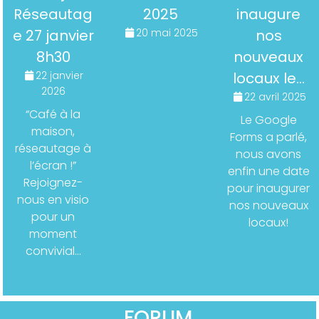
Réseautag
2025
inaugure
e 27 janvier
20 mai 2025
nos
8h30
nouveaux
22 janvier
locaux le…
2026
22 avril 2025
“Café à la
Le Google
maison,
Forms a parlé,
réseautage à
nous avons
l’écran !”
enfin une date
Rejoignez-
pour inaugurer
nous en visio
nos nouveaux
pour un
locaux!
moment
convivial…
FORUM