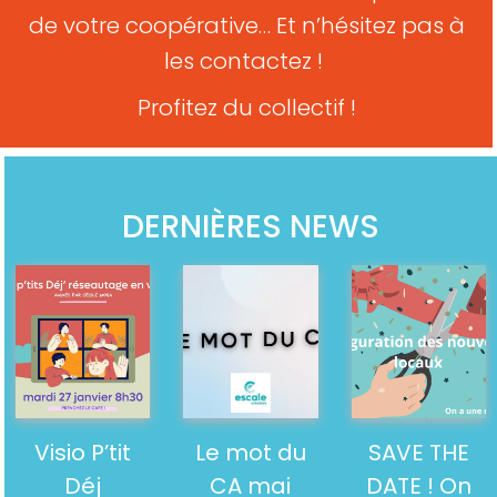
de votre coopérative… Et n’hésitez pas à
les contactez !
Profitez du collectif !
DERNIÈRES NEWS
Visio P’tit
Le mot du
SAVE THE
Déj
CA mai
DATE ! On