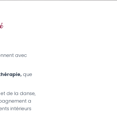
é
rennent avec
thérapie,
que
 et de la danse,
ompagnement a
nts intérieurs