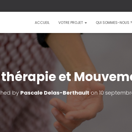
ACCUEIL
VOTRE PROJET
QUI SOMMES-NOUS 
-thérapie et Mouvem
shed by
Pascale Delas-Berthault
on
10 septembr