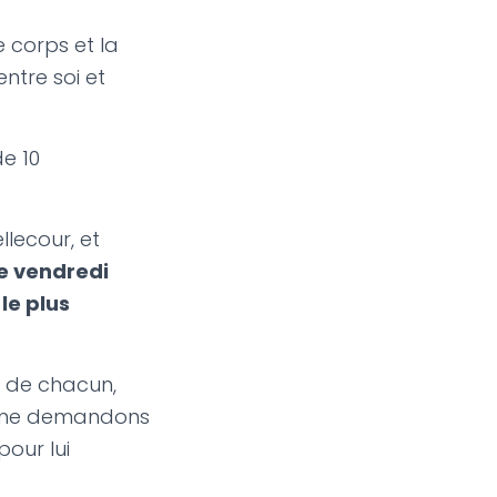
e corps et la
entre soi et
e 10
llecour, et
 le vendredi
le plus
s de chacun,
s ne demandons
pour lui