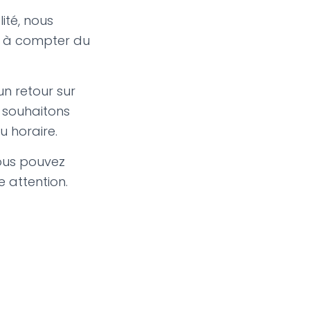
ité, nous
, à compter du
un retour sur
s souhaitons
u horaire.
vous pouvez
e attention.