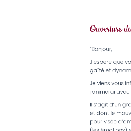
Ouverture du
“Bonjour,
J’espère que vo
gaîté et dyna
Je viens vous i
j’animerai avec
Il s’agit d’un g
et dont le mou
pour visée d’am
(les émotions) 