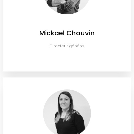
G
A
T
I
O
N
Mickael Chauvin
Directeur général