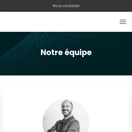
Nous contacter
O
U
V
R
I
Notre équipe
R
/
F
E
R
M
E
R
L
A
N
A
V
I