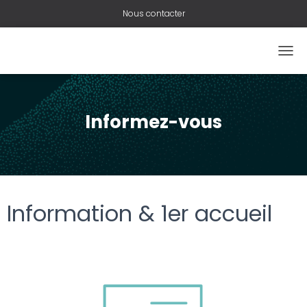
Nous contacter
O
U
V
R
I
Informez-vous
R
/
F
E
R
M
Information & 1er accueil
E
R
L
A
N
A
V
I