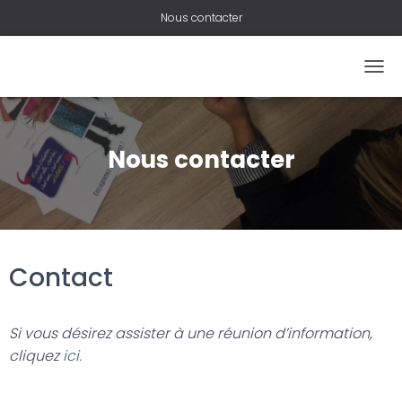
Nous contacter
O
U
V
R
I
Nous contacter
R
/
F
E
R
M
Contact
E
R
L
A
Si vous désirez assister à une réunion d’information,
N
cliquez
ici.
A
V
I