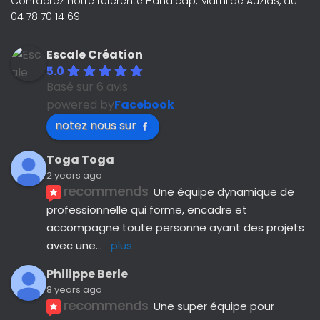
Contactez notre référente Handicap, Mathilde Auzias, au
04 78 70 14 69.
Escale Création
5.0
Basé sur 6 avis
powered by
Facebook
notez nous sur
Toga Toga
2 years ago
recommends
Une équipe dynamique de 
professionnelle qui forme, encadre et 
accompagne toute personne ayant des projets 
avec une
... 
plus
Philippe Berle
8 years ago
recommends
Une super équipe pour 