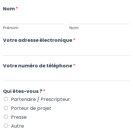
G
A
Nom
*
T
I
O
Prénom
Nom
N
Votre adresse électronique
*
Votre numéro de téléphone
*
Qui êtes-vous ?
*
Partenaire / Prescripteur
Porteur de projet
Presse
Autre