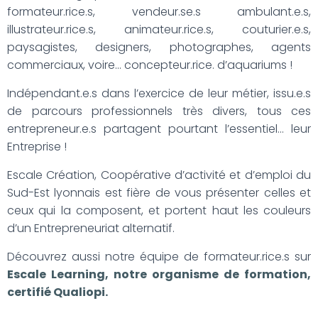
G
formateur.rice.s, vendeur.se.s ambulant.e.s,
A
illustrateur.rice.s, animateur.rice.s, couturier.e.s,
T
I
paysagistes, designers, photographes, agents
O
commerciaux, voire… concepteur.rice. d’aquariums !
N
Indépendant.e.s dans l’exercice de leur métier, issu.e.s
de parcours professionnels très divers, tous ces
entrepreneur.e.s partagent pourtant l’essentiel… leur
Entreprise !
Escale Création, Coopérative d’activité et d’emploi du
Sud-Est lyonnais est fière de vous présenter celles et
ceux qui la composent, et portent haut les couleurs
d’un Entrepreneuriat alternatif.
Découvrez aussi notre équipe de formateur.rice.s sur
Escale Learning, notre organisme de formation,
certifié Qualiopi.