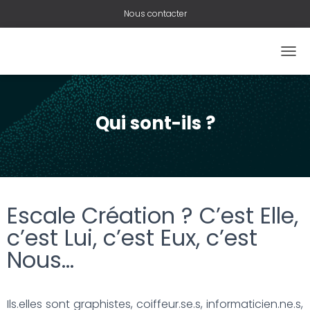
Nous contacter
O
U
V
R
I
Qui sont-ils ?
R
/
F
E
R
M
Escale Création ? C’est Elle,
E
R
c’est Lui, c’est Eux, c’est
L
A
Nous…
N
A
V
I
Ils.elles sont graphistes, coiffeur.se.s, informaticien.ne.s,