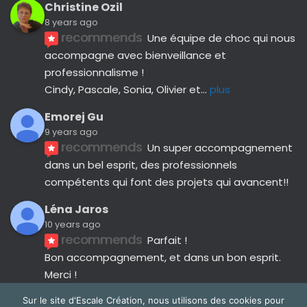
Christine Ozil
8 years ago
recommends
Une équipe de choc qui nous 
accompagne avec bienveillance et 
professionnalisme ! 
Cindy, Pascale, Sonia, Olivier et
... 
plus
Emorej Gu
9 years ago
recommends
Un super accompagnement 
dans un bel esprit, des professionnels 
compétents qui font des projets qui avancent!!
Léna Jaros
10 years ago
recommends
Parfait !
Bon accompagnement, et dans un bon esprit.
Merci !
Avis suivants
Sur le site d'Escale Création, nous utilisons des cookies pour