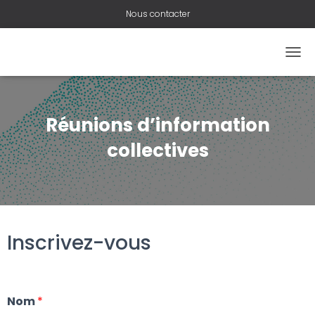
Nous contacter
O
U
V
R
I
Réunions d’information
R
/
collectives
F
E
R
M
E
R
Inscrivez-vous
L
A
N
A
V
Nom
*
I