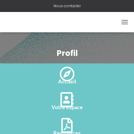
Nous contacter
O
U
V
R
I
Profil
R
/
F
E
R
Accueil
M
E
R
L
Votre espace
A
N
A
V
I
Ressources