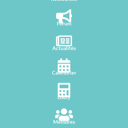
G
A
T
I
O
Forum
N
Actualités
Calendrier
Louty
Membres