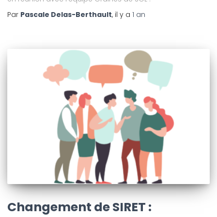
Par
Pascale Delas-Berthault
, il y a
1 an
Changement de SIRET :