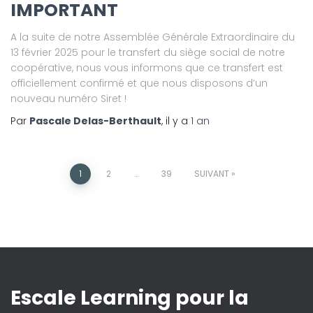
IMPORTANT
A la suite de notre Assemblée Générale Extraordinaire du
13 février 2025 pour le transfert du siège social de notre
coopérative, nous vous informons que ce transfert est
officiellement confirmé et que nous disposons d’un
nouveau numéro Siret !
Par
Pascale Delas-Berthault
, il y a
1 an
1
2
…
39
SUIVANT
Escale Learning pour la