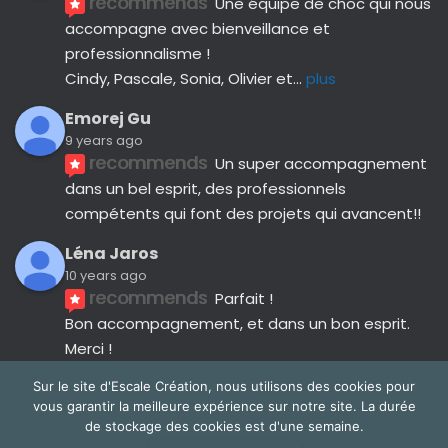
recommends
Une équipe de choc qui nous 
accompagne avec bienveillance et 
professionnalisme ! 
Cindy, Pascale, Sonia, Olivier et
... 
plus
Emorej Gu
9 years ago
recommends
Un super accompagnement 
dans un bel esprit, des professionnels 
compétents qui font des projets qui avancent!!
Léna Jaros
10 years ago
recommends
Parfait !
Bon accompagnement, et dans un bon esprit.
Merci !
Avis suivants
Sur le site d'Escale Création, nous utilisons des cookies pour
vous garantir la meilleure expérience sur notre site. La durée
de stockage des cookies est d'une semaine.