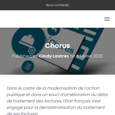
Nous contacter
O
U
V
R
I
Chorus
R
/
Published by
Cindy Lastres
on
5 février 2020
F
E
R
M
E
R
L
Dans le cadre de la modernisation de l’action
A
publique et dans un souci d’amélioration du délai
N
de traitement des factures, l’Etat français s’est
A
V
engagé pour la dématérialisation du traitement
I
de ses factures.