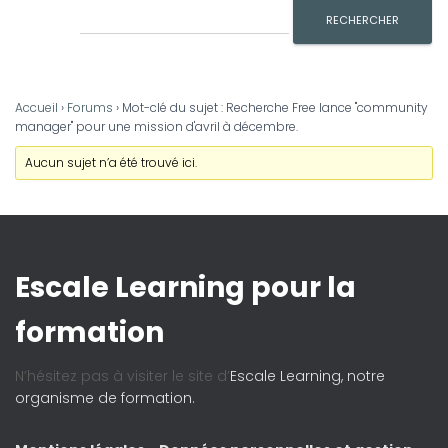
Accueil
›
Forums
›
Mot-clé du sujet : Recherche Free lance "community
manager" pour une mission d'avril à décembre.
Aucun sujet n’a été trouvé ici.
Escale Learning pour la
formation
N’hésitez pas à visiter le site d’
Escale Learning, notre
organisme de formation.