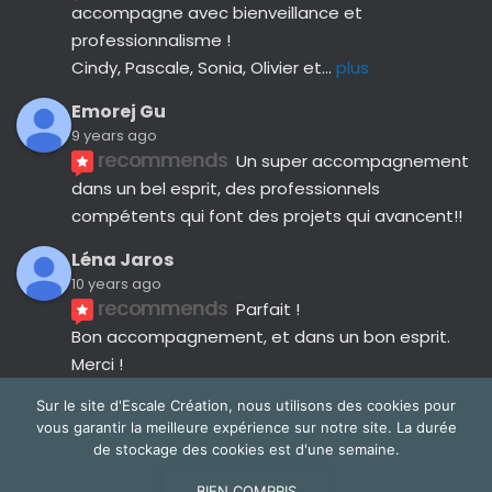
accompagne avec bienveillance et 
professionnalisme ! 
Cindy, Pascale, Sonia, Olivier et
... 
plus
Emorej Gu
9 years ago
recommends
Un super accompagnement 
dans un bel esprit, des professionnels 
compétents qui font des projets qui avancent!!
Léna Jaros
10 years ago
recommends
Parfait !
Bon accompagnement, et dans un bon esprit.
Merci !
Avis suivants
Sur le site d'Escale Création, nous utilisons des cookies pour
vous garantir la meilleure expérience sur notre site. La durée
de stockage des cookies est d'une semaine.
BIEN COMPRIS