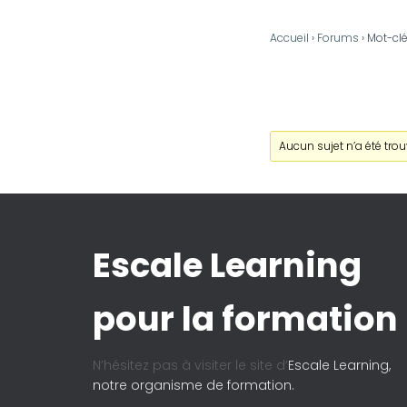
Accueil
›
Forums
›
Mot-clé
Aucun sujet n’a été trouv
Escale Learning
pour la formation
N’hésitez pas à visiter le site d’
Escale Learning,
notre organisme de formation.