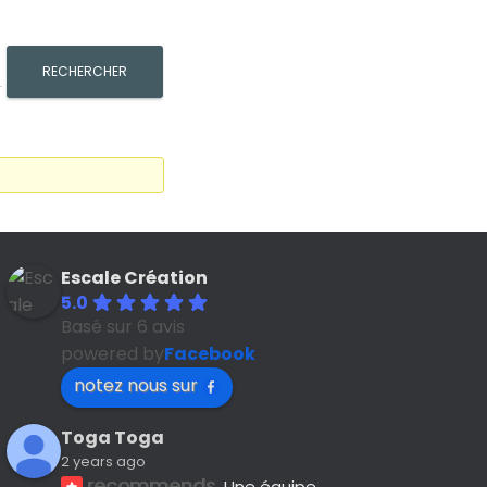
Escale Création
5.0
Basé sur 6 avis
powered by
Facebook
notez nous sur
Toga Toga
2 years ago
recommends
Une équipe 