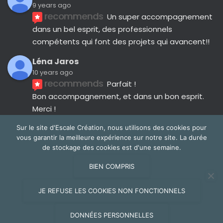
9 years ago
recommends
Un super accompagnement 
dans un bel esprit, des professionnels 
compétents qui font des projets qui avancent!!
Léna Jaros
10 years ago
recommends
Parfait !
Bon accompagnement, et dans un bon esprit.
Merci !
Avis suivants
Sur le site d'Escale Création, nous utilisons des cookies pour
vous garantir la meilleure expérience sur notre site. La durée
de stockage des cookies est d'une semaine.
BIEN COMPRIS
NOUS CONTACTER
JE REFUSE LES COOKIES NON FONCTIONNELS
Hestia | Développé par
ThemeIsle
DONNÉES PERSONNELLES