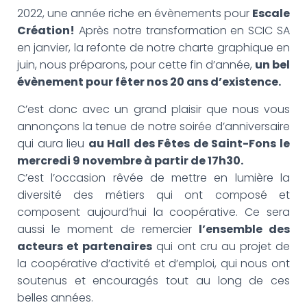
G
2022, une année riche en évènements pour
Escale
A
T
Création!
Après notre transformation en SCIC SA
I
en janvier, la refonte de notre charte graphique en
O
juin, nous préparons, pour cette fin d’année,
un bel
N
évènement pour fêter nos 20 ans d’existence.
C’est donc avec un grand plaisir que nous vous
annonçons la tenue de notre soirée d’anniversaire
qui aura lieu
au Hall des Fêtes de Saint-Fons le
mercredi 9 novembre à partir de 17h30.
C’est l’occasion rêvée de mettre en lumière la
diversité des métiers qui ont composé et
composent aujourd’hui la coopérative. Ce sera
aussi le moment de remercier
l’ensemble des
acteurs et partenaires
qui ont cru au projet de
la coopérative d’activité et d’emploi, qui nous ont
soutenus et encouragés tout au long de ces
belles années.