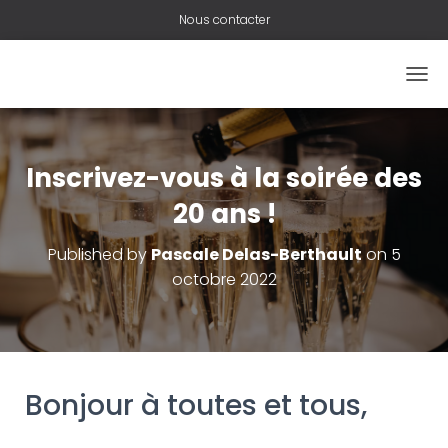
Nous contacter
O
U
V
R
I
Inscrivez-vous à la soirée des
R
/
20 ans !
F
E
Published by
Pascale Delas-Berthault
on
5
R
octobre 2022
M
E
R
L
A
N
A
Bonjour à toutes et tous,
V
I