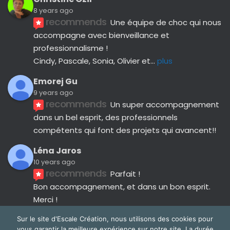
8 years ago
recommends
Une équipe de choc qui nous 
accompagne avec bienveillance et 
professionnalisme ! 
Cindy, Pascale, Sonia, Olivier et
... 
plus
Emorej Gu
9 years ago
recommends
Un super accompagnement 
dans un bel esprit, des professionnels 
compétents qui font des projets qui avancent!!
Léna Jaros
10 years ago
recommends
Parfait !
Bon accompagnement, et dans un bon esprit.
Merci !
Avis suivants
Sur le site d'Escale Création, nous utilisons des cookies pour
vous garantir la meilleure expérience sur notre site. La durée