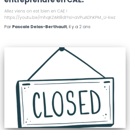
Allez viens on est bien en CAE !
https://youtu.be/mhqKZARI8dI?si=aVPuADhKPM_U-kwz
Par
Pascale Delas-Berthault
, il y a
2 ans