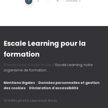
1
2
…
8
SUIVANT
Escale Learning pour la
formation
N’hésitez pas à visiter le site d’
Escale Learning, notre
organisme de formation.
Mentions légales
-
Données personnelles et gestion
des cookies
-
Déclaration d'accessibilité
Crédits photo Laurence Bosc