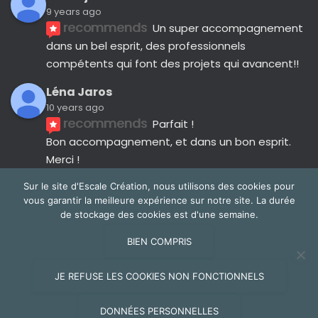
9 years ago
recommends
Un super accompagnement 
dans un bel esprit, des professionnels 
compétents qui font des projets qui avancent!!
Léna Jaros
10 years ago
recommends
Parfait !
Bon accompagnement, et dans un bon esprit.
Merci !
Avis suivants
Sur le site d'Escale Création, nous utilisons des cookies pour
vous garantir la meilleure expérience sur notre site. La durée
de stockage des cookies est d'une semaine.
BIEN COMPRIS
NOUS CONTACTER
JE REFUSE LES COOKIES NON FONCTIONNELS
Hestia | Développé par
ThemeIsle
DONNÉES PERSONNELLES