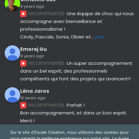
8 years ago
recommends
Une équipe de choc qui nous 
accompagne avec bienveillance et 
professionnalisme ! 
Cindy, Pascale, Sonia, Olivier et
... 
plus
Emorej Gu
9 years ago
recommends
Un super accompagnement 
dans un bel esprit, des professionnels 
compétents qui font des projets qui avancent!!
Léna Jaros
10 years ago
recommends
Parfait !
Bon accompagnement, et dans un bon esprit.
Merci !
Avis suivants
Sur le site d'Escale Création, nous utilisons des cookies pour
vous garantir la meilleure expérience sur notre site. La durée