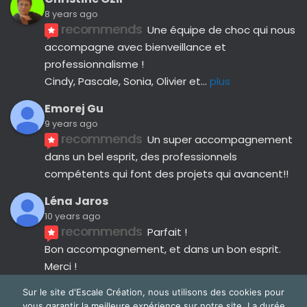
8 years ago
recommends
Une équipe de choc qui nous 
accompagne avec bienveillance et 
professionnalisme ! 
Cindy, Pascale, Sonia, Olivier et
... 
plus
Emorej Gu
9 years ago
recommends
Un super accompagnement 
dans un bel esprit, des professionnels 
compétents qui font des projets qui avancent!!
Léna Jaros
10 years ago
recommends
Parfait !
Bon accompagnement, et dans un bon esprit.
Merci !
Avis suivants
Sur le site d'Escale Création, nous utilisons des cookies pour
vous garantir la meilleure expérience sur notre site. La durée