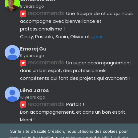
8 years ago
recommends
Une équipe de choc qui nous 
accompagne avec bienveillance et 
professionnalisme ! 
Cindy, Pascale, Sonia, Olivier et
... 
plus
Emorej Gu
9 years ago
recommends
Un super accompagnement 
dans un bel esprit, des professionnels 
compétents qui font des projets qui avancent!!
Léna Jaros
10 years ago
recommends
Parfait !
Bon accompagnement, et dans un bon esprit.
Merci !
Avis suivants
Sur le site d'Escale Création, nous utilisons des cookies pour
vous garantir la meilleure expérience sur notre site. La durée