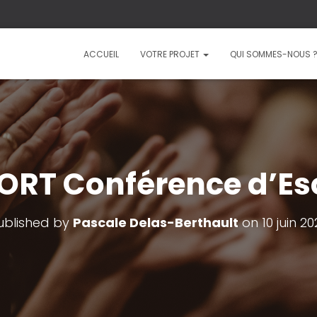
ACCUEIL
VOTRE PROJET
QUI SOMMES-NOUS 
ORT Conférence d’Es
ublished by
Pascale Delas-Berthault
on
10 juin 2