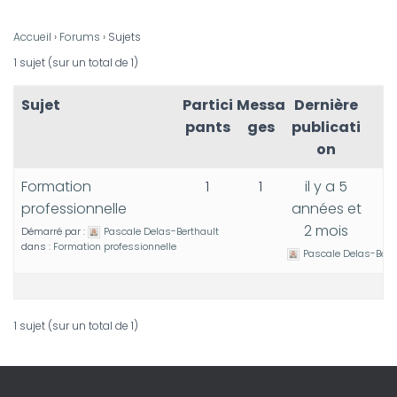
Accueil
›
Forums
›
Sujets
1 sujet (sur un total de 1)
Sujet
Partici
Messa
Dernière
pants
ges
publicati
on
Formation
1
1
il y a 5
professionnelle
années et
2 mois
Démarré par :
Pascale Delas-Berthault
dans :
Formation professionnelle
Pascale Delas-Bert
1 sujet (sur un total de 1)