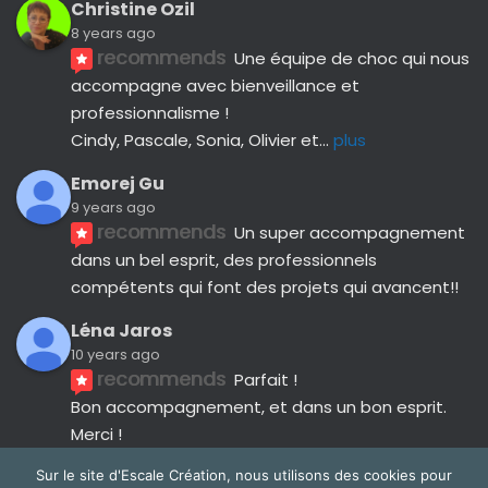
Christine Ozil
8 years ago
recommends
Une équipe de choc qui nous 
accompagne avec bienveillance et 
professionnalisme ! 
Cindy, Pascale, Sonia, Olivier et
... 
plus
Emorej Gu
9 years ago
recommends
Un super accompagnement 
dans un bel esprit, des professionnels 
compétents qui font des projets qui avancent!!
Léna Jaros
10 years ago
recommends
Parfait !
Bon accompagnement, et dans un bon esprit.
Merci !
Avis suivants
Sur le site d'Escale Création, nous utilisons des cookies pour