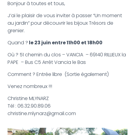
G
Bonjour à toutes et tous,
A
T
J’ai le plaisir de vous inviter à passer “Un moment
I
au jardin” pour découvrir les bijoux Trésors de
O
N
grenier.
Quand ?
le 23 juin entre 11h00 et 18h00
Où ? 51 chemin du clos – VANCIA – 69140 RILLIEUX la
PAPE – Bus C5 Arrêt Vancia le Bas
Comment ? Entrée libre (Sortie également)
Venez nombreux !!!
Christine MLYNARZ
Tél : 06.32.90.89.06
christine.mlynarz@gmail.com