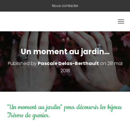
Nous contacter
O
U
V
R
I
Un moment au jardin…
R
/
Published by
Pascale Delas-Berthault
on
28 mai
F
2018
E
R
M
E
R
L
A
"Un moment au jardin" pour découvrir les bijoux
N
Trésors de grenier.
A
V
I