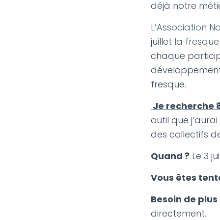
déjà notre métie
L’Association Na
juillet
la fresqu
chaque particip
développement l
fresque.
Je recherche 8
outil que j’aur
des collectifs 
Quand ?
Le 3 ju
Vous êtes tent
Besoin de plus 
directement.