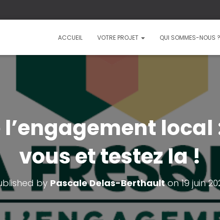
ACCUEIL
VOTRE PROJET
QUI SOMMES-NOUS 
 l’engagement local :
vous et testez la !
ublished by
Pascale Delas-Berthault
on
19 juin 2