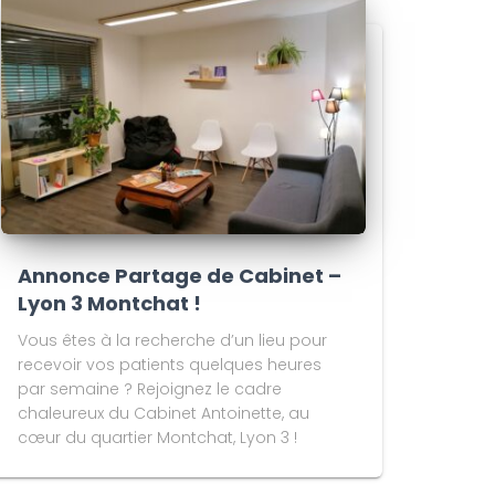
Annonce Partage de Cabinet –
Lyon 3 Montchat !
Vous êtes à la recherche d’un lieu pour
recevoir vos patients quelques heures
par semaine ? Rejoignez le cadre
chaleureux du Cabinet Antoinette, au
cœur du quartier Montchat, Lyon 3 !