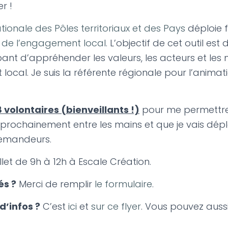
r !
tionale des Pôles territoriaux et des Pays
déploie f
e de l’engagement local
. L’objectif de cet outil es
ant d’appréhender les valeurs, les acteurs et le
ocal. Je suis la référente régionale pour l’animat
 volontaires (bienveillants !)
pour me permettre 
ai prochainement entre les mains et que je vais dé
demandeurs.
illet de 9h à 12h à Escale Création.
és ?
Merci de remplir
le formulaire
.
d’infos ?
C’est
ici
et
sur ce flyer
. Vous pouvez auss