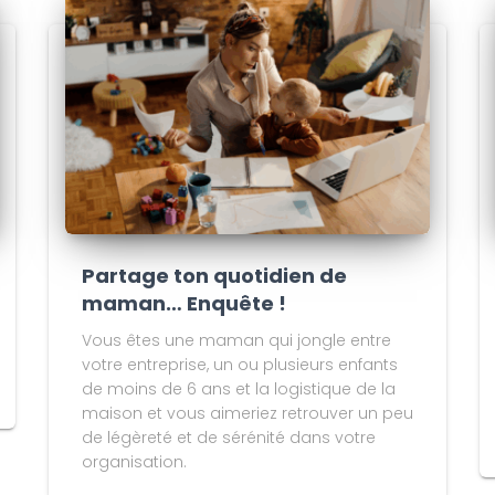
Partage ton quotidien de
maman… Enquête !
Vous êtes une maman qui jongle entre
votre entreprise, un ou plusieurs enfants
de moins de 6 ans et la logistique de la
maison et vous aimeriez retrouver un peu
de légèreté et de sérénité dans votre
organisation.