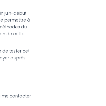
in juin-début
t de permettre à
s méthodes du
ion de cette
de tester cet
ployer auprès
i me contacter