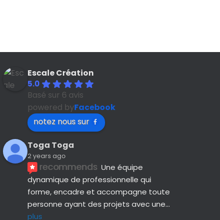
Escale Création
5.0
Basé sur 6 avis
powered by
Facebook
notez nous sur
Toga Toga
2 years ago
recommends
Une équipe 
dynamique de professionnelle qui 
forme, encadre et accompagne toute 
personne ayant des projets avec une
... 
plus