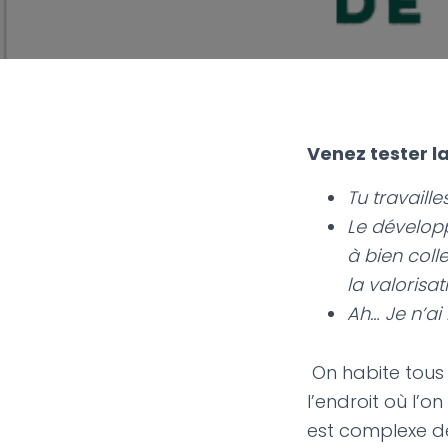
Venez tester l
Tu travaill
Le développ
à bien coll
la valorisa
Ah… Je n’ai
On habite tous 
l’endroit où l’o
est complexe de