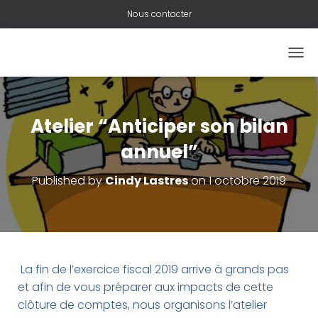
Nous contacter
O
U
V
R
I
Atelier “Anticiper son bilan
R
/
annuel”
F
E
Published by
Cindy Lastres
on
1 octobre 2019
R
M
E
R
L
A
N
La fin de l’exercice fiscal 2019 arrive à grands pas
A
et afin de vous préparer aux impacts de cette
V
clôture de comptes, nous organisons l’atelier
I