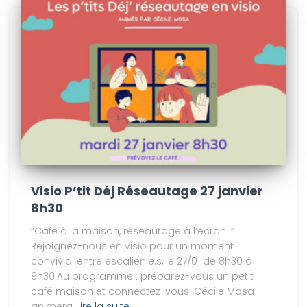
Visio P’tit Déj Réseautage 27 janvier
8h30
“Café à la maison, réseautage à l’écran !”
Rejoignez-nous en visio pour un moment
convivial entre escalien.e.s, le 27/01 de 8h30 à
9h30.Au programme : préparez-vous un petit
café maison et connectez-vous !Cécile Mosa
animera
Lire la suite