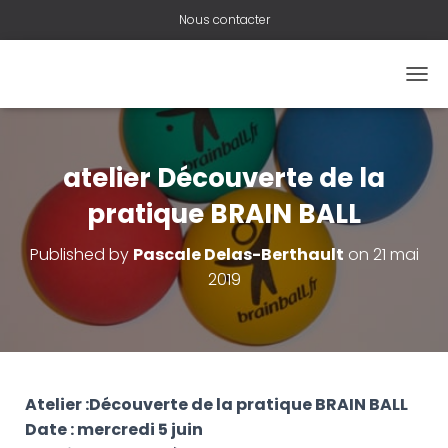
Nous contacter
O
U
V
R
I
atelier Découverte de la
R
/
pratique BRAIN BALL
F
E
Published by
Pascale Delas-Berthault
on
21 mai
R
2019
M
E
R
L
A
N
A
Atelier :Découverte de la pratique BRAIN BALL
V
Date : m
ercredi 5 juin
I