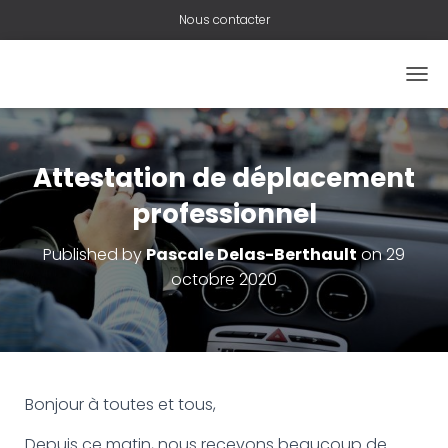
Nous contacter
O
U
V
R
I
Attestation de déplacement
R
/
professionnel
F
E
Published by
Pascale Delas-Berthault
on
29
R
octobre 2020
M
E
R
L
A
N
A
Bonjour à toutes et tous,
V
I
Depuis ce matin, nous recevons beaucoup de