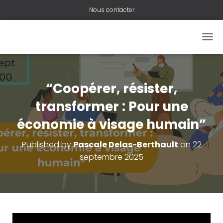
Nous contacter
O
U
V
R
I
“Coopérer, résister,
R
/
transformer : Pour une
F
économie à visage humain”
E
R
M
Published by
Pascale Delas-Berthault
on
22
E
septembre 2025
R
L
A
N
A
V
I