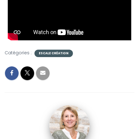
G
A
T
I
O
N
Catégories :
ESCALE CRÉATION