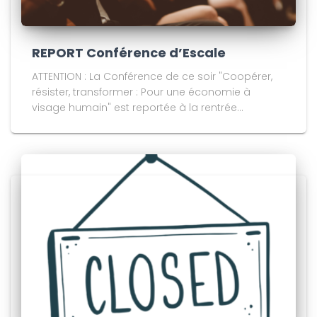
REPORT Conférence d’Escale
ATTENTION : La Conférence de ce soir "Coopérer,
résister, transformer : Pour une économie à
visage humain" est reportée à la rentrée...