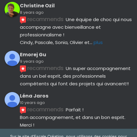
Christine Ozil
8 years ago
recommends
Une équipe de choc qui nous 
accompagne avec bienveillance et 
professionnalisme ! 
Cindy, Pascale, Sonia, Olivier et
... 
plus
Emorej Gu
9 years ago
recommends
Un super accompagnement 
dans un bel esprit, des professionnels 
compétents qui font des projets qui avancent!!
Léna Jaros
10 years ago
recommends
Parfait !
Bon accompagnement, et dans un bon esprit.
Merci !
Avis suivants
Sur le site d'Escale Création, nous utilisons des cookies pour