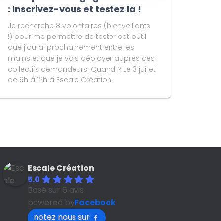
: Inscrivez-vous et testez la !
Je recherche 8 volontaires (bienveillants
!) pour me permettre de tester cet outil
que j’aurai prochainement entre les
mains et que je vais déployer auprès des
collectifs demandeurs. Quand ? Le 3 juillet
de 9h à 12h à Escale Création.
Escale Création
5.0
Basé sur 6 avis
powered by
Facebook
notez nous sur