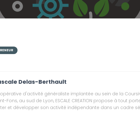
PRENEUR
scale Delas-Berthault
opérative d'activité généraliste implantée au sein de la Coursi
int-Fons, au sud de Lyon, ESCALE CREATION propose à tout porte
ster et développer son activité indépendante dans un cadre séc