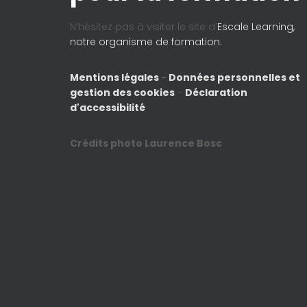
N’hésitez pas à visiter le site d’
Escale Learning,
notre organisme de formation.
Mentions légales
-
Données personnelles et
gestion des cookies
-
Déclaration
d'accessibilité
Crédits photo Laurence Bosc