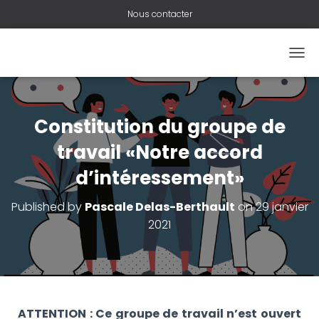
Nous contacter
O
U
V
R
I
Constitution du groupe de
R
/
travail «Notre accord
F
d’intéressement»
E
R
M
Published by
Pascale Delas-Berthault
on
29 janvier
E
2021
R
L
A
N
A
V
I
ATTENTION : Ce groupe de travail n’est ouvert