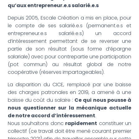
G
qu’aux entrepreneur.e.s salarié.e.s
A
T
Depuis 2005, Escale Création a mis en place, pour
I
O
le compte de ses salarié.e.s (permanent.e.s et
N
entrepreneur.e.s salarié.e.s) un accord
d’intéressement permettant de se reverser une
partie de son résultat (sous forme d’épargne
salariale) avec pour contrepartie une participation
(pot commun) au résultat global de notre
coopérative (réserves impartageables).
La disparition du CICE, remplacé par une baisse
des charges patronales en 2019, a amené à une
baisse du coût du salaire :
Ce qui nous pousse à
nous questionner sur la mécanique actuelle
de notre accord d’intéressement
.
Nous souhaitons donc
rapidement
constituer un
collectif (ce travail doit être mené courant premier
trimestre 2021) afin de travailler ensemble sur cette