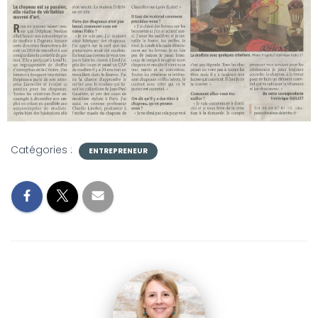
G
A
T
I
O
N
Catégories :
ENTREPRENEUR