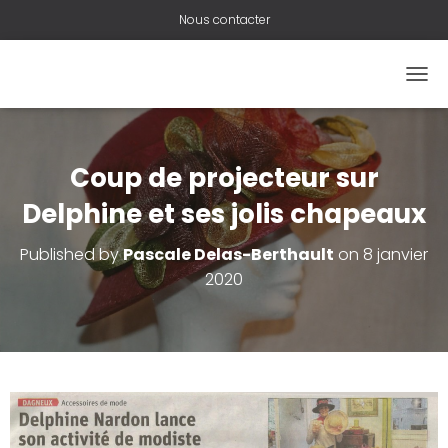
Nous contacter
O
U
V
R
I
Coup de projecteur sur
R
/
Delphine et ses jolis chapeaux
F
E
Published by
Pascale Delas-Berthault
on
8 janvier
R
2020
M
E
R
L
A
N
A
V
I