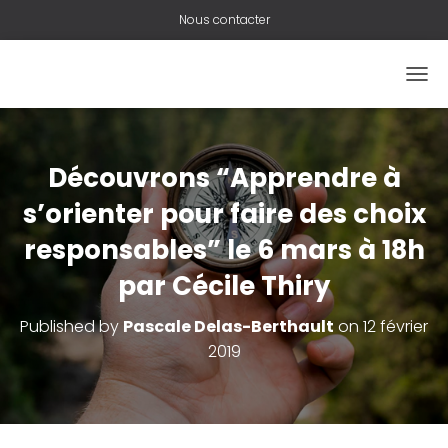
Nous contacter
O
U
V
R
I
Découvrons “Apprendre à
R
/
s’orienter pour faire des choix
F
responsables” le 6 mars à 18h
E
R
par Cécile Thiry
M
E
R
Published by
Pascale Delas-Berthault
on
12 février
L
2019
A
N
A
V
I