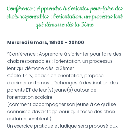
G
A
Conférence : Apprendre à s'orienter pour faire des
T
choix responsables : l'orientation, un processus lent
I
qui démarre dès la 3ème
O
N
Mercredi 6 mars, 18h00 – 20h00
“Conférence : Apprendre à s’orienter pour faire des
choix responsables : l’orientation, un processus
lent qui démarre dès la 3ème”
Cécile Thiry, coach en orientation, propose
d’animer un temps d’échanges à destination des
parents ET de leur(s) jeune(s) autour de
l’orientation scolaire :
(comment accompagner son jeune à ce qu’il se
connaisse davantage pour qu’il fasse des choix
qui lui ressemblent.)
Un exercice pratique et ludique sera proposé aux