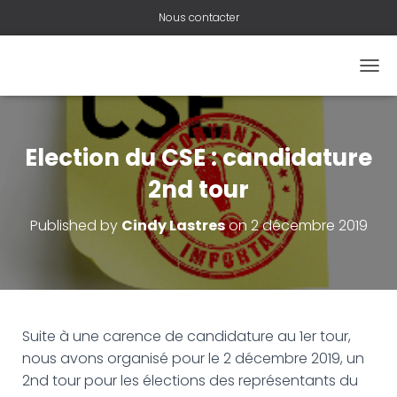
Nous contacter
O
U
V
R
I
Election du CSE : candidature
R
/
2nd tour
F
E
Published by
Cindy Lastres
on
2 décembre 2019
R
M
E
R
L
A
N
Suite à une carence de candidature au 1er tour,
A
nous avons organisé pour le 2 décembre 2019, un
V
2nd tour pour les élections des représentants du
I