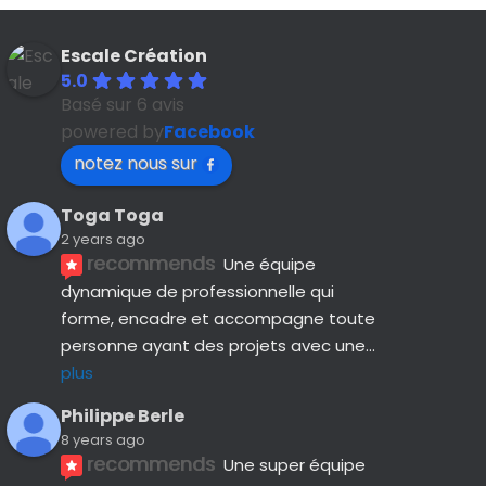
Escale Création
5.0
Basé sur 6 avis
powered by
Facebook
notez nous sur
Toga Toga
2 years ago
recommends
Une équipe 
dynamique de professionnelle qui 
forme, encadre et accompagne toute 
personne ayant des projets avec une
... 
plus
Philippe Berle
8 years ago
recommends
Une super équipe 