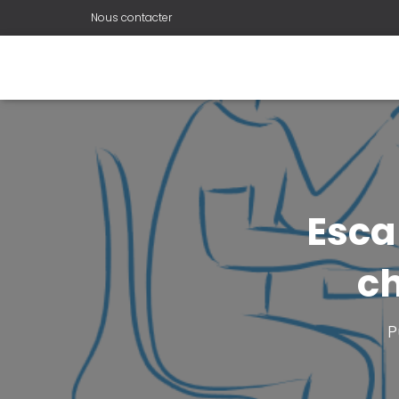
Nous contacter
Esca
c
P