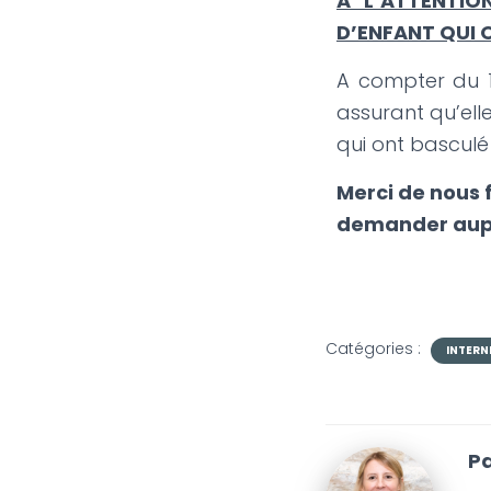
A L’ATTENTIO
D’ENFANT QUI 
A compter du 1e
assurant qu’elle
qui ont basculé
Merci de nous f
demander auprè
Catégories :
INTERN
Pa