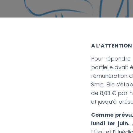
A L’ATTENTION
Pour répondre à 
partielle avait 
rémunération des
Smic. Elle s’éta
de 8,03 € par h
et jusqu’à prése
Comme prévu, l
lundi 1er juin.
A
l’Etat et l’Unéd