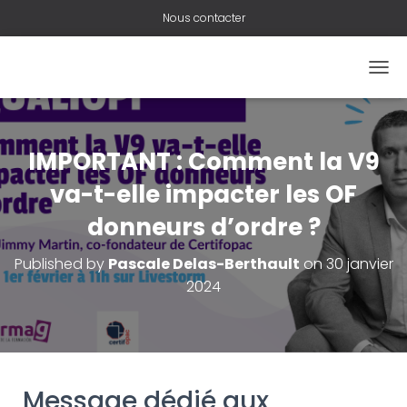
Nous contacter
O
U
V
R
I
IMPORTANT : Comment la V9
R
/
va-t-elle impacter les OF
F
donneurs d’ordre ?
E
R
M
Published by
Pascale Delas-Berthault
on
30 janvier
E
2024
R
L
A
N
A
V
Message dédié aux
I