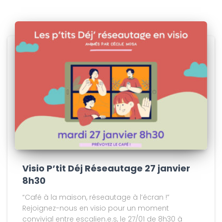
Visio P’tit Déj Réseautage 27 janvier
8h30
“Café à la maison, réseautage à l’écran !”
Rejoignez-nous en visio pour un moment
convivial entre escalien.e.s, le 27/01 de 8h30 à