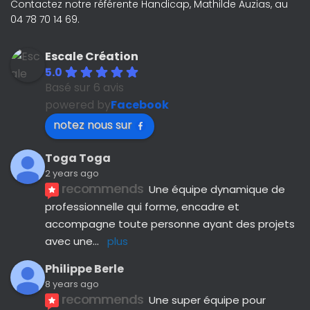
Contactez notre référente Handicap, Mathilde Auzias, au
04 78 70 14 69.
Escale Création
5.0
Basé sur 6 avis
powered by
Facebook
notez nous sur
Toga Toga
2 years ago
recommends
Une équipe dynamique de 
professionnelle qui forme, encadre et 
accompagne toute personne ayant des projets 
avec une
... 
plus
Philippe Berle
8 years ago
recommends
Une super équipe pour 