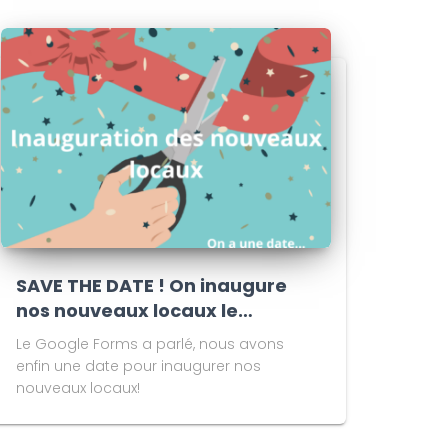
SAVE THE DATE ! On inaugure
nos nouveaux locaux le…
Le Google Forms a parlé, nous avons
enfin une date pour inaugurer nos
nouveaux locaux!