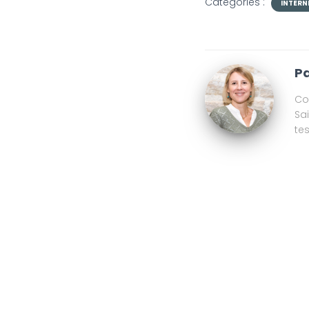
Catégories :
INTERN
Pa
Co
Sa
te