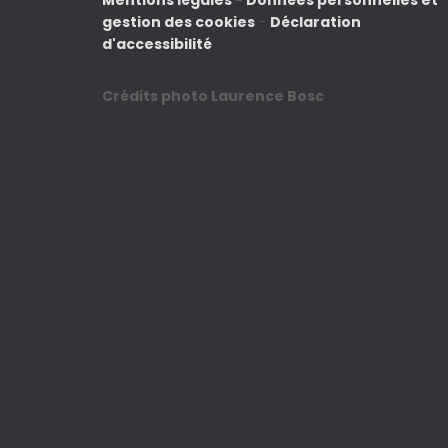
Mentions légales
-
Données personnelles et
gestion des cookies
-
Déclaration
d'accessibilité
Crédits photo Laurence Bosc