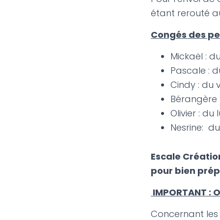
étant rerouté a
Congés des per
Mickaël : du
Pascale : du
Cindy : du 
Bérangère :
Olivier : d
Nesrine: d
Escale Création
pour bien prép
IMPORTANT :
O
Concernant les 