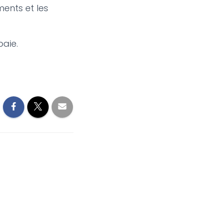
ments et les
paie.