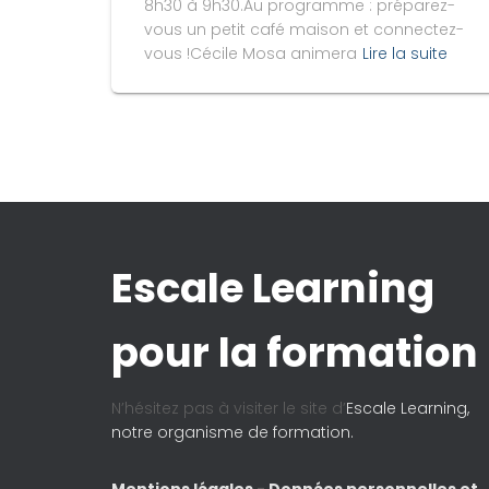
8h30 à 9h30.Au programme : préparez-
vous un petit café maison et connectez-
vous !Cécile Mosa animera
Lire la suite
Escale Learning
pour la formation
N’hésitez pas à visiter le site d’
Escale Learning,
notre organisme de formation.