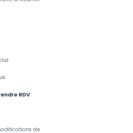
lus
us
prendre RDV
odifications de