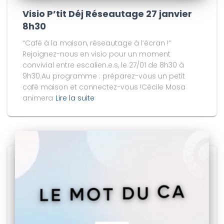
Visio P’tit Déj Réseautage 27 janvier
8h30
“Café à la maison, réseautage à l’écran !”
Rejoignez-nous en visio pour un moment
convivial entre escalien.e.s, le 27/01 de 8h30 à
9h30.Au programme : préparez-vous un petit
café maison et connectez-vous !Cécile Mosa
animera
Lire la suite