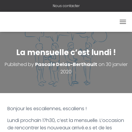
Nous contacter
O
U
V
R
I
La mensuelle c’est lundi !
R
/
Published by
Pascale Delas-Berthault
on
30 janvier
F
2020
E
R
M
E
R
L
A
Bonjour les escaliennes, escaliens !
N
A
Lundi prochain 17h30, c’est la mensuelle. L’occasion
V
de rencontrer les nouveaux arrivé.e.s et de les
I