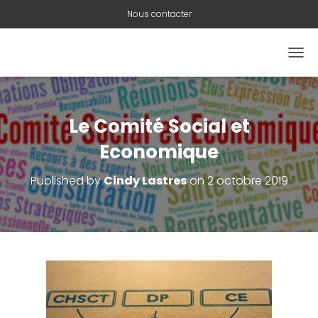
Nous contacter
O
U
V
R
I
Le Comité Social et
R
/
Economique
F
E
Published by
Cindy Lastres
on
2 octobre 2019
R
M
E
R
L
A
N
A
V
I