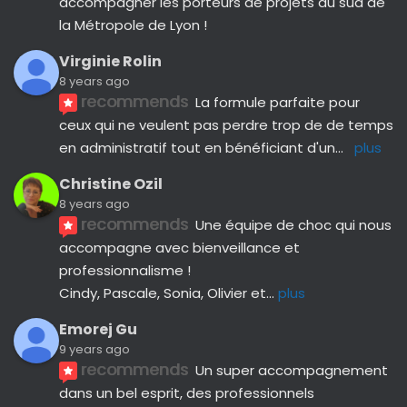
accompagner les porteurs de projets du sud de 
la Métropole de Lyon !
Virginie Rolin
8 years ago
recommends
La formule parfaite pour 
ceux qui ne veulent pas perdre trop de de temps 
en administratif tout en bénéficiant d'un
... 
plus
Christine Ozil
8 years ago
recommends
Une équipe de choc qui nous 
accompagne avec bienveillance et 
professionnalisme ! 
Cindy, Pascale, Sonia, Olivier et
... 
plus
Emorej Gu
9 years ago
recommends
Un super accompagnement 
dans un bel esprit, des professionnels 