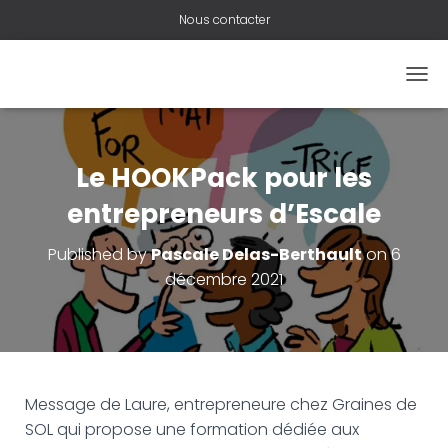
Nous contacter
O
U
V
R
I
Le HOOKPack pour les
R
/
entrepreneurs d’Escale
F
E
Published by
Pascale Delas-Berthault
on
6
R
décembre 2021
M
E
R
L
A
N
A
Message de Laure, entrepreneure chez Graines de
V
SOL qui propose une formation dédiée aux
I