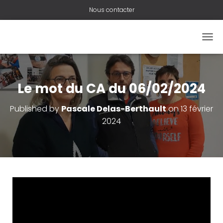
Nous contacter
O
U
V
R
I
Le mot du CA du 06/02/2024
R
/
Published by
Pascale Delas-Berthault
on
13 février
F
2024
E
R
M
E
R
L
A
N
A
V
I