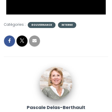
G
A
T
I
O
Catégories :
N
GOUVERNANCE
INTERNE
Pascale Delas-Berthault