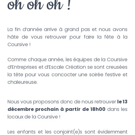
oh oh oh !
G
A
T
I
O
La fin d’année arrive à grand pas et nous avons
N
hâte de vous retrouver pour faire la fête à la
Coursive !
Comme chaque année, les équipes de la Coursive
d’Entreprises et d’Escale Création se sont creusées
la tête pour vous concocter une soirée festive et
chaleureuse.
Nous vous proposons donc de nous retrouver
le 13
décembre prochain à partir de 18h00
dans les
locaux de la Coursive !
Les enfants et les conjoint(e)s sont évidemment