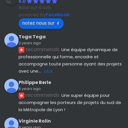
5.0
Basé sur 6 avis
powered by
Facebook
notez nous sur
Toga Toga
2 years ago
recommends
Une équipe dynamique de 
professionnelle qui forme, encadre et 
accompagne toute personne ayant des projets 
avec une
... 
plus
Philippe Berle
8 years ago
recommends
Une super équipe pour 
accompagner les porteurs de projets du sud de 
la Métropole de Lyon !
Virginie Rolin
8 years ago