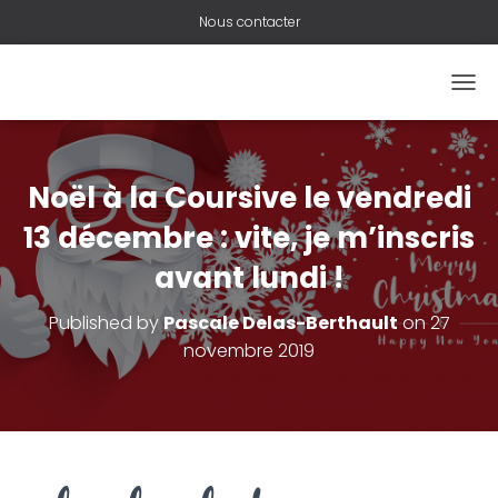
Nous contacter
O
U
V
R
I
Noël à la Coursive le vendredi
R
/
13 décembre : vite, je m’inscris
F
avant lundi !
E
R
M
Published by
Pascale Delas-Berthault
on
27
E
novembre 2019
R
L
A
N
A
V
I