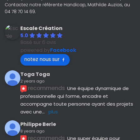
Contactez notre référente Handicap, Mathilde Auzias, au
04 78 70 14 69.
Escale Création
5.0
Basé sur 6 avis
powered by
Facebook
notez nous sur
Toga Toga
2 years ago
recommends
Une équipe dynamique de 
professionnelle qui forme, encadre et 
accompagne toute personne ayant des projets 
avec une
... 
plus
Philippe Berle
8 years ago
recommends
Une super équipe pour 