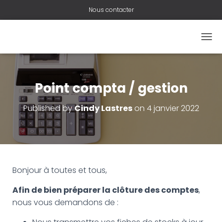
Nous contacter
O
U
V
R
I
Point compta / gestion
R
/
Published by
Cindy Lastres
on
4 janvier 2022
F
E
R
M
E
R
L
Bonjour à toutes et tous,
A
N
Afin de bien préparer la clôture des comptes
,
A
nous vous demandons de :
V
I