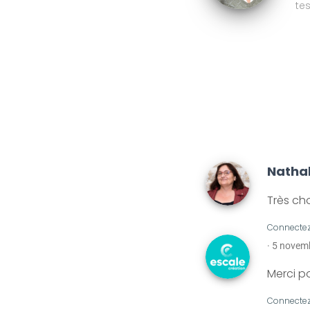
te
Natha
Très ch
Connectez
· 5 novem
Merci po
Connectez