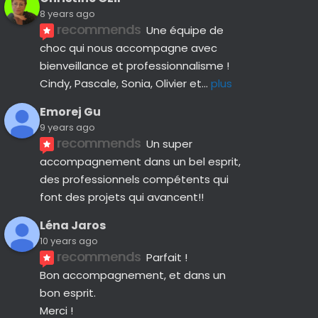
8 years ago
recommends
Une équipe de 
choc qui nous accompagne avec 
bienveillance et professionnalisme ! 
Cindy, Pascale, Sonia, Olivier et
... 
plus
Emorej Gu
9 years ago
recommends
Un super 
accompagnement dans un bel esprit, 
des professionnels compétents qui 
font des projets qui avancent!!
Léna Jaros
10 years ago
recommends
Parfait !
Bon accompagnement, et dans un 
bon esprit.
Merci !