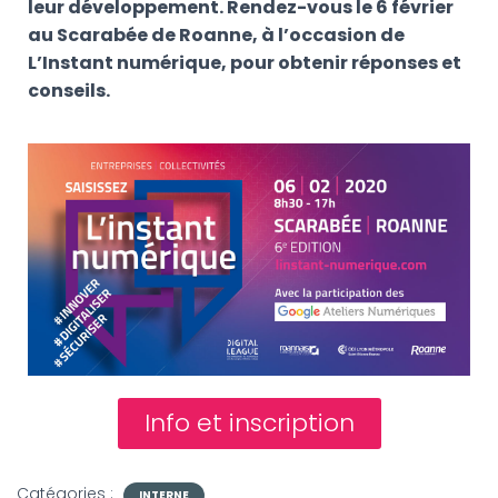
G
leur développement. Rendez-vous le 6 février
A
au Scarabée de Roanne, à l’occasion de
T
L’Instant numérique, pour obtenir réponses et
I
conseils.
O
N
Info et inscription
Catégories :
INTERNE