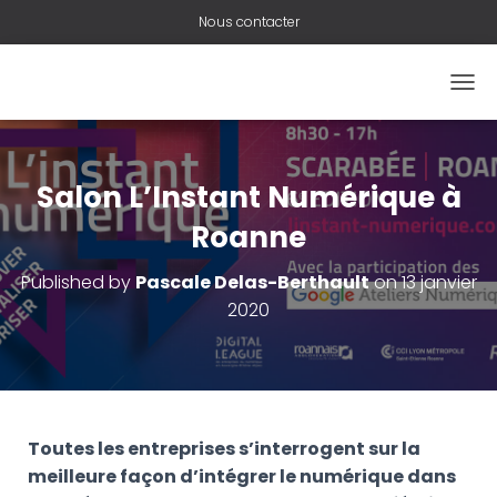
Nous contacter
O
U
V
R
I
Salon L’Instant Numérique à
R
/
Roanne
F
E
Published by
Pascale Delas-Berthault
on
13 janvier
R
2020
M
E
R
L
A
N
A
Toutes les entreprises s’interrogent sur la
V
meilleure façon d’intégrer le numérique dans
I