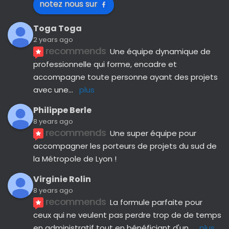
notez nous sur
Toga Toga
2 years ago
recommends
Une équipe dynamique de 
professionnelle qui forme, encadre et 
accompagne toute personne ayant des projets 
avec une
... 
plus
Philippe Berle
8 years ago
recommends
Une super équipe pour 
accompagner les porteurs de projets du sud de 
la Métropole de Lyon !
Virginie Rolin
8 years ago
recommends
La formule parfaite pour 
ceux qui ne veulent pas perdre trop de de temps 
en administratif tout en bénéficiant d'un
... 
plus