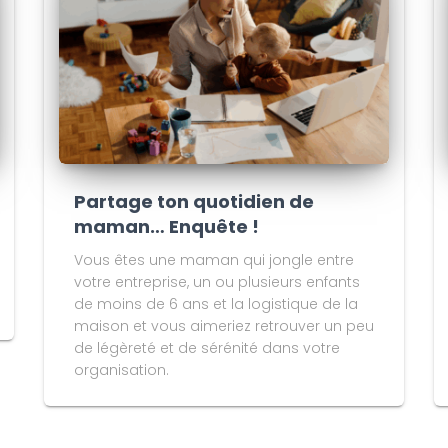
Partage ton quotidien de
maman… Enquête !
Vous êtes une maman qui jongle entre
votre entreprise, un ou plusieurs enfants
de moins de 6 ans et la logistique de la
maison et vous aimeriez retrouver un peu
de légèreté et de sérénité dans votre
organisation.