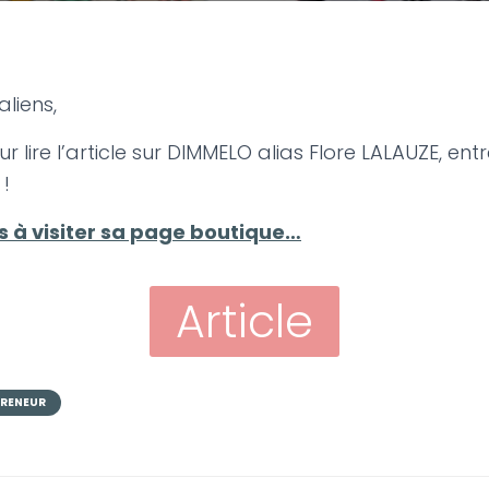
aliens,
 lire l’article sur DIMMELO alias Flore LALAUZE, en
 !
as à visiter sa page boutique…
Article
PRENEUR