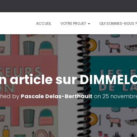
ACCUEIL
VOTRE PROJET
QUI SOMMES-NOUS 
n article sur DIMMELO
shed by
Pascale Delas-Berthault
on
25 novembre