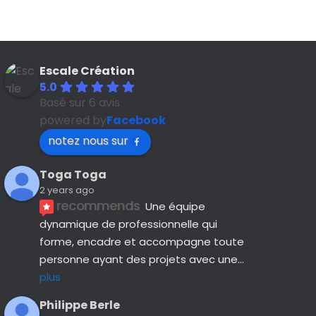
Escale Création
5.0
Basé sur 6 avis
powered by
Facebook
notez nous sur
Toga Toga
2 years ago
recommends
Une équipe 
dynamique de professionnelle qui 
forme, encadre et accompagne toute 
personne ayant des projets avec une
... 
plus
Philippe Berle