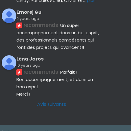
Cindy, Pascale, Sonia, Olivier et
... 
plus
Emorej Gu
9 years ago
recommends
Un super 
accompagnement dans un bel esprit, 
des professionnels compétents qui 
font des projets qui avancent!!
Léna Jaros
10 years ago
recommends
Parfait !
Bon accompagnement, et dans un 
bon esprit.
Merci !
Avis suivants