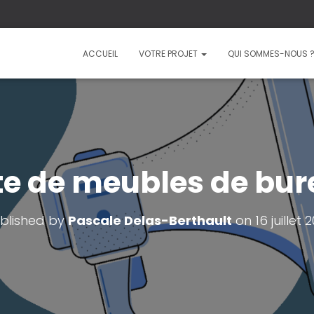
ACCUEIL
VOTRE PROJET
QUI SOMMES-NOUS 
e de meubles de bur
blished by
Pascale Delas-Berthault
on
16 juillet 