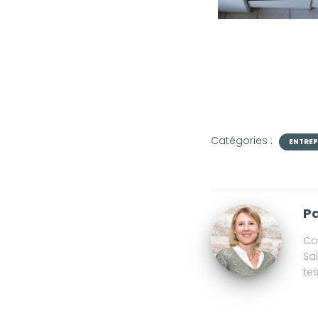
Catégories :
ENTRE
Pa
Co
Sa
te