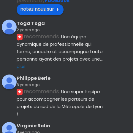
powered by
Facebook
notez nous sur
Toga Toga
2 years ago
recommends
Une équipe 
dynamique de professionnelle qui 
forme, encadre et accompagne toute 
personne ayant des projets avec une
... 
plus
Philippe Berle
8 years ago
recommends
Une super équipe 
pour accompagner les porteurs de 
projets du sud de la Métropole de Lyon 
!
Virginie Rolin
8 years ago