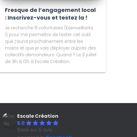
Fresque de l’engagement local
: Inscrivez-vous et testez la !
Je recherche 8 volontaires (bienveillants
!) pour me permettre de tester cet outil
que j’aurai prochainement entre les
mains et que je vais déployer auprès des
collectifs demandeurs. Quand ? Le 3 juillet
de 9h à 12h à Escale Création.
Escale Création
5.0
Basé sur 6 avis